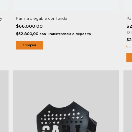
 y
Parrilla plegable con funda
Par
$66.000,00
$
$3
$52.800,00
con
Transferencia o depósito
$2
6
x