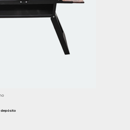
eno
 depósito