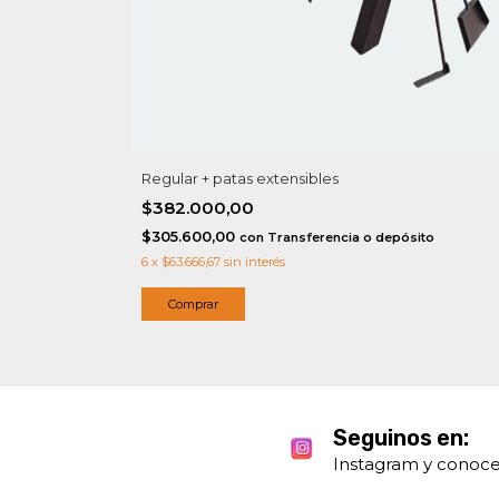
Regular + patas extensibles
$382.000,00
$305.600,00
con
Transferencia o depósito
6
x
$63.666,67
sin interés
Seguinos en:
Instagram y conoce