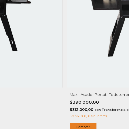
Max - Asador Portatil Todoterr
$390.000,00
$312.000,00
con
Transferencia o
6
x
$65.000,00
sin interés