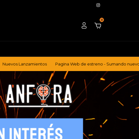
0
zamientos
Pagina Web de estreno - Sumando nuevo contenido