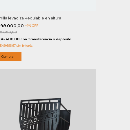
rilla levadiza Regulable en altura
298.000,00
-
4
%
OFF
10.000,00
38.400,00
con
Transferencia o depósito
$49.666,67
sin interés