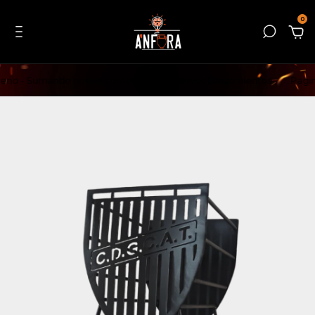
0
eno - Sumando nuevo contenido
Nuevos Lanzamientos
Pagina